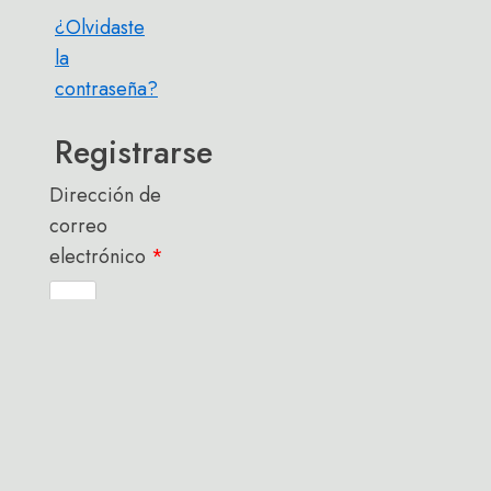
¿Olvidaste
la
contraseña?
Registrarse
Dirección de
correo
electrónico
*
Se
enviará
un